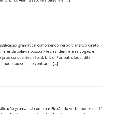
sim orbmo. Além disso, dita palavra é […]
ssificação gramatical como sendo verbo transitvo direto
 referida palavra possui 7 letras, dentre elas vogais e
 já as consoantes são: d, b, l, d. Por outro lado, dita
o modo, ou seja, ao contrário, […]
sificação gramatical como um Flexão do verbo poder na: 1ª