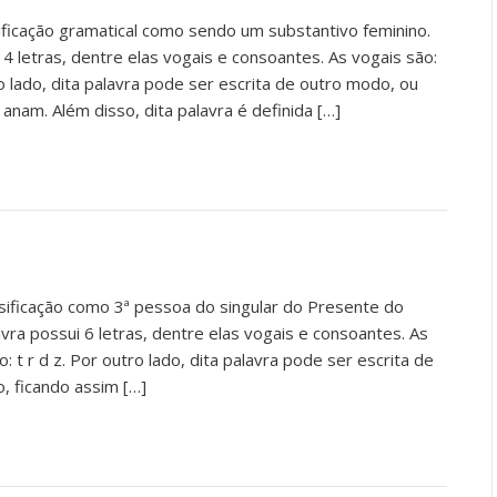
ificação gramatical como sendo um substantivo feminino.
 4 letras, dentre elas vogais e consoantes. As vogais são:
o lado, dita palavra pode ser escrita de outro modo, ou
: anam. Além disso, dita palavra é definida […]
ssificação como 3ª pessoa do singular do Presente do
avra possui 6 letras, dentre elas vogais e consoantes. As
: t r d z. Por outro lado, dita palavra pode ser escrita de
o, ficando assim […]