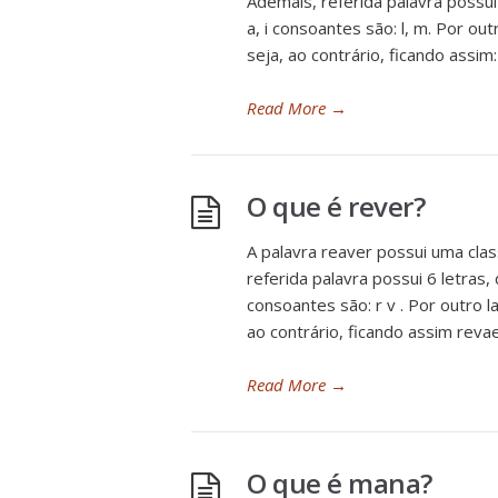
Ademais, referida palavra possui
a, i consoantes são: l, m. Por ou
seja, ao contrário, ficando assim:
Read More
→
O que é rever?
A palavra reaver possui uma clas
referida palavra possui 6 letras,
consoantes são: r v . Por outro l
ao contrário, ficando assim revae
Read More
→
O que é mana?