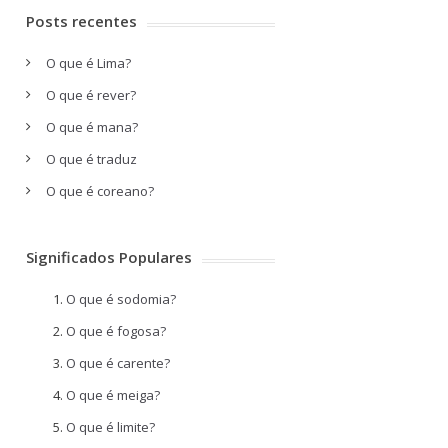
Posts recentes
O que é Lima?
O que é rever?
O que é mana?
O que é traduz
O que é coreano?
Significados Populares
O que é sodomia?
O que é fogosa?
O que é carente?
O que é meiga?
O que é limite?